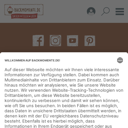
IMPRESSUM
DATENSCHUTZERKLÄRUNG
AGB
KONTAKT
© Aurora Mühlen GmbH - Trettaustraße 49 – D-21107 Hamburg