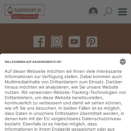
IMPRESSUM
DATENSCHUTZERKLÄRUNG
AGB
KONTAKT
© Aurora Mühlen GmbH - Trettaustraße 49 – D-21107 Hamburg