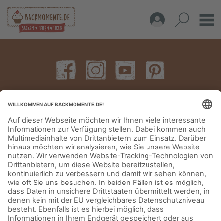
IMPRESSUM
DATENSCHUTZERKLÄRUNG
AGB
KONTAKT
© Aurora Mühlen GmbH - Trettaustraße 49 – D-21107 Hamburg