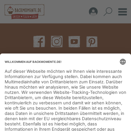
IMPRESSUM
DATENSCHUTZERKLÄRUNG
AGB
KONTAKT
© Aurora Mühlen GmbH - Trettaustraße 49 – D-21107 Hamburg