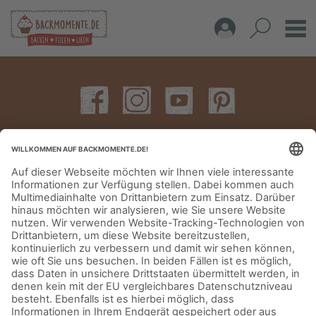
IMPRESSUM
DATENSCHUTZERKLÄRUNG
AGB
KONTAKT
© Aurora Mühlen GmbH - Trettaustraße 49 – D-21107 Hamburg