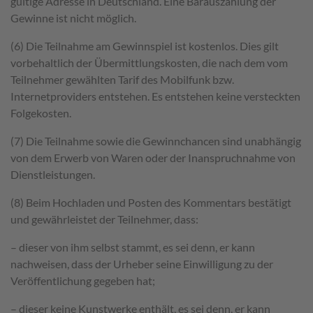
gültige Adresse in Deutschland. Eine Barauszahlung der
Gewinne ist nicht möglich.
(6) Die Teilnahme am Gewinnspiel ist kostenlos. Dies gilt
vorbehaltlich der Übermittlungskosten, die nach dem vom
Teilnehmer gewählten Tarif des Mobilfunk bzw.
Internetproviders entstehen. Es entstehen keine versteckten
Folgekosten.
(7) Die Teilnahme sowie die Gewinnchancen sind unabhängig
von dem Erwerb von Waren oder der Inanspruchnahme von
Dienstleistungen.
(8) Beim Hochladen und Posten des Kommentars bestätigt
und gewährleistet der Teilnehmer, dass:
– dieser von ihm selbst stammt, es sei denn, er kann
nachweisen, dass der Urheber seine Einwilligung zu der
Veröffentlichung gegeben hat;
– dieser keine Kunstwerke enthält, es sei denn, er kann