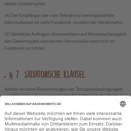
dieses Gewinnspiels.
(4) Der Empfänger der vom Teilnehmer bereitgestellten
Informationen ist nicht Facebook, sondern der Veranstalter.
(5) Sämtliche Anfragen, Kommentare und Hinweise bezüglich
des Gewinnspiels sind an den Veranstalter und nicht an
Facebook zu richten.
§ 7 Salvatorische Klausel
Sollten einzelne Bestimmungen der Teilnahmebedingungen
ungültig sein oder werden, bleibt die Gültigkeit der übrigen
Teilnahmebedingungen unberührt.
§ 8 Sonstiges