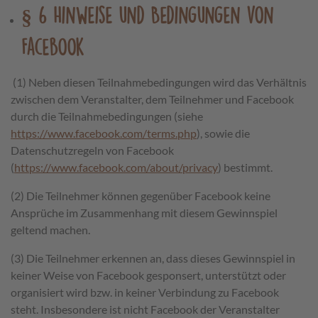
§ 6 Hinweise und Bedingungen von
Facebook
(1) Neben diesen Teilnahmebedingungen wird das Verhältnis
zwischen dem Veranstalter, dem Teilnehmer und Facebook
durch die Teilnahmebedingungen (siehe
https://www.facebook.com/terms.php
), sowie die
Datenschutzregeln von Facebook
(
https://www.facebook.com/about/privacy
) bestimmt.
(2) Die Teilnehmer können gegenüber Facebook keine
Ansprüche im Zusammenhang mit diesem Gewinnspiel
geltend machen.
(3) Die Teilnehmer erkennen an, dass dieses Gewinnspiel in
keiner Weise von Facebook gesponsert, unterstützt oder
organisiert wird bzw. in keiner Verbindung zu Facebook
steht. Insbesondere ist nicht Facebook der Veranstalter