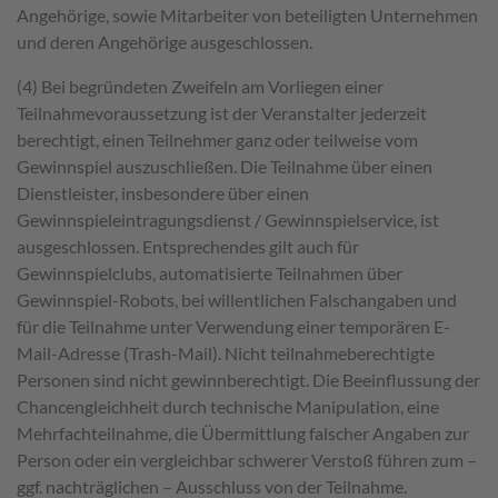
Angehörige, sowie Mitarbeiter von beteiligten Unternehmen
und deren Angehörige ausgeschlossen.
(4) Bei begründeten Zweifeln am Vorliegen einer
Teilnahmevoraussetzung ist der Veranstalter jederzeit
berechtigt, einen Teilnehmer ganz oder teilweise vom
Gewinnspiel auszuschließen. Die Teilnahme über einen
Dienstleister, insbesondere über einen
Gewinnspieleintragungsdienst / Gewinnspielservice, ist
ausgeschlossen. Entsprechendes gilt auch für
Gewinnspielclubs, automatisierte Teilnahmen über
Gewinnspiel-Robots, bei willentlichen Falschangaben und
für die Teilnahme unter Verwendung einer temporären E-
Mail-Adresse (Trash-Mail). Nicht teilnahmeberechtigte
Personen sind nicht gewinnberechtigt. Die Beeinflussung der
Chancengleichheit durch technische Manipulation, eine
Mehrfachteilnahme, die Übermittlung falscher Angaben zur
Person oder ein vergleichbar schwerer Verstoß führen zum –
ggf. nachträglichen – Ausschluss von der Teilnahme.