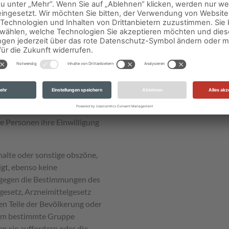
nn nachweisen, dass er die
ndere Persönlichkeitsrechte,
izenz-, Eigentums- und
rlichen Rechte vollumfänglich
gestattet wurde;
deln, keine erkennbaren
 im Hintergrund befindlichen
se Personen ihre Einwilligung
halte oder sonstige obszöne,
gt, ebenso keine
e gegen die Bestimmungen des
esetz, Arzneimittelgesetz
n Teile der Bevölkerung oder
stum bestimmte Gruppe
 sie auffordern oder die