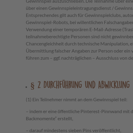
Gewinnspiel auszuschließen. Die Teilnahme über eine
über einen Gewinnspieleintragungsdienst / Gewinnspi
Entsprechendes gilt auch für Gewinnspielclubs, auto
Gewinnspiel-Robots, bei willentlichen Falschangaben
Verwendung einer temporären E-Mail-Adresse (Trash
teilnahmeberechtigte Personen sind nicht gewinnber
Chancengleichheit durch technische Manipulation, e
Übermittlung falscher Angaben zur Person oder ein 
führen zum – ggf. nachträglichen – Ausschluss von de
§ 2 Durchführung und Abwicklung
(1) Ein Teilnehmer nimmt an dem Gewinnspiel teil:
– indem er eine öffentliche Pinterest-Pinnwand mit
Backmomente” erstellt,
– darauf mindestens sieben Pins veröffentlicht,