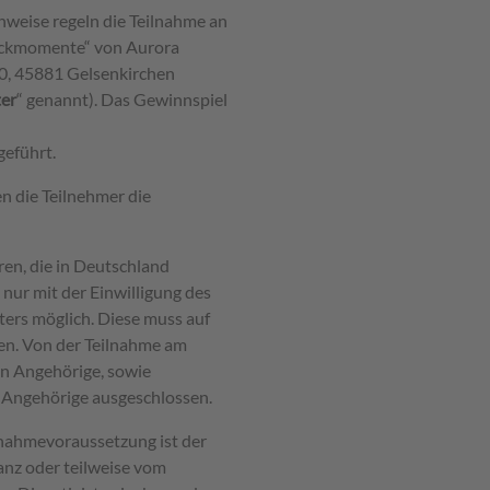
weise regeln die Teilnahme an
ackmomente“ von Aurora
50, 45881 Gelsenkirchen
ter
“ genannt). Das Gewinnspiel
eführt.
n die Teilnehmer die
ren, die in Deutschland
nur mit der Einwilligung des
ters möglich. Diese muss auf
en. Von der Teilnahme am
en Angehörige, sowie
 Angehörige ausgeschlossen.
lnahmevoraussetzung ist der
ganz oder teilweise vom