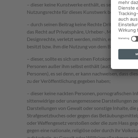
– dieser keine Kunstwerke enthält, es sei denn, er ka
Nutzungsrechte für dieses Kunstwerk besitzt;
– durch seinen Beitrag keine Rechte Dritter, insbeso
das Recht auf Privatsphäre, Urheber-, Marken- und L
Designrechte, verletzt werden, mithin, er die erforde
besitzt bzw. ihm die Nutzung von dem Berechtigten 
– dieser, sollte es sich um einen Fotokommentar han
Personen außer ihm selbst enthält (auch bei zufällig
Personen), es sei denn, er kann nachweisen, dass die
zu der Veröffentlichung gegeben haben;
– dieser keine nackten Personen, pornografischen In
sittenwidrige oder unangemessene Darstellungen zei
Darstellungen von Gewalt oder sonstige Inhalte, di
Strafgesetzbuches oder gegen das Betäubungsmittelg
oder Waffengesetz verstoßen oder die zum Hass gege
gegen eine nationale, religiöse oder durch ihr Volk
aufstacheln, zu Gewalt oder Willkürmaßnahmen gegen