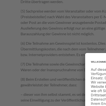
Dritte übertragen werden.
(5) Sachpreise werden vom Veranstalter oder vom K
(Preisbeisteller) nach Wahl des Veranstalters per E-M
oder Post an die vom Gewinner anzugebende Postadr
Auslieferung des Gewinns erfolgt nur an eine gültige
Barauszahlung der Gewinne ist nicht möglich.
(6) Die Teilnahme am Gewinnspiel ist kostenlos. Dies 
Übermittlungskosten, die nach dem vom Teilnehmer 
bzw. Internetproviders entstehen. Es entstehen kein
(7) Die Teilnahme sowie die Gewinnchancen sind u
Waren oder der Inanspruchnahme von Dienstleistun
(8) Beim Erstellen und veröffentlichen der Pinteres
gewährleistet der Teilnehmer, dass:
– dieser von ihm selbst stammt, es sei denn, er kann
seine Einwilligung zu der Veröffentlichung gegeben h